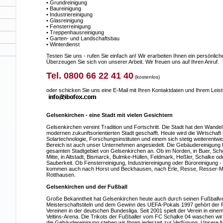
• Grundreinigung
• Baureinigung
• Industriereinigung
• Glasreinigung
• Fensterreinigung
• Treppenhausreinigung
• Garten- und Landschaftsbau
• Winterdienst
Testen Sie uns - rufen Sie einfach an! Wir erarbeiten Ihnen ein persönl
Überzeugen Sie sich von unserer Arbeit. Wir freuen uns auf Ihren Anruf.
Tel. 0800 66 22 41 40
(kostenlos)
oder schicken Sie uns eine E-Mail mit Ihren Kontaktdaten und Ihrem Lei
Gelsenkirchen - eine Stadt mit vielen Gesichtern
Gelsenkirchen vereint Tradition und Fortschritt. Die Stadt hat den Wande
modernen zukunftsorientierten Stadt geschafft. Heute wird die Wirtschaf
Solartechnologie, Forschungsinstituten und einem sich stetig weiterentwi
Bereich ist auch unser Unternehmen angesiedelt. Die Gebäudereinigung I
gesamten Stadtgebiet von Gelsenkirchen an. Ob im Norden, in Buer, Sch
Mitte, in Altstadt, Bismarck, Bulmke-Hüllen, Feldmark, Heßler, Schalke od
Sauberkeit. Ob Fensterreinigung, Industriereinigung oder Büroreinigung - 
kommen auch nach Horst und Beckhausen, nach Erle, Resse, Resser-Ma
Rotthausen.
Gelsenkirchen und der Fußball
Große Bekanntheit hat Gelsenkirchen heute auch durch seinen Fußballve
Meisterschaftstiteln und dem Gewinn des UEFA-Pokals 1997 gehört der F
Vereinen in der deutschen Bundesliga. Seit 2001 spielt der Verein in eine
Veltins-Arena. Die Trikots der Fußballer vom FC Schalke 04 waschen wir z
die Gebäudereinigung stehen wir Ihnen jederzeit zur Verfügung. Unsere Mi