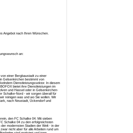
iches Angebot nach Ihren Wünschen.
stungswunsch an:
l von einer Bergbaustadt zu einer
t in Gelsenkirchen bestimmt von
ckelndem Dienstleistungssektor. In diesem
BOFOX bietet ihre Dienstleistungen im
olven und Hassel oder in Gelsenkirchen-
er Schalke-Nord - wir sorgen überall für
wir reinigen was und wo Sie wollen. Wir
rk, nach Neustadt, Ückendorf und
rein, den FC Schalke 04. Mit sieben
C Schalke 04 zu den erfolgreichsten
m der modernsten Stadien der Welt - in der
war nicht aber für alle Arbeiten rund um
tarbeiter sind motiviert und topp