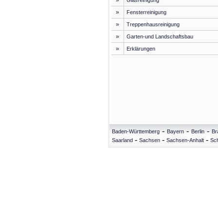
»
Glasreinigung
»
Fensterreinigung
»
Treppenhausreinigung
»
Garten-und Landschaftsbau
»
Erklärungen
-
-
-
Baden-Württemberg
Bayern
Berlin
Br
-
-
-
Saarland
Sachsen
Sachsen-Anhalt
Sch