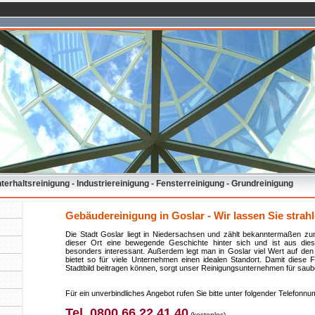
erhaltsreinigung - Industriereinigung - Fensterreinigung - Grundreinigung
Gebäudereinigung in Goslar - Wir lassen Sie strahl
Die Stadt Goslar liegt in Niedersachsen und zählt bekanntermaßen z
dieser Ort eine bewegende Geschichte hinter sich und ist aus di
besonders interessant. Außerdem legt man in Goslar viel Wert auf den k
bietet so für viele Unternehmen einen idealen Standort. Damit diese 
Stadtbild beitragen können, sorgt unser Reinigungsunternehmen für saube
Für ein unverbindliches Angebot rufen Sie bitte unter folgender Telefonn
Tel. 0800 66 22 41 40
(kostenlos)