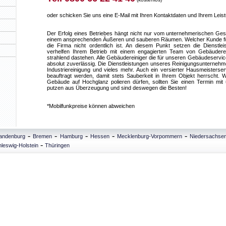
oder schicken Sie uns eine E-Mail mit Ihren Kontaktdaten und Ihrem Lei
Der Erfolg eines Betriebes hängt nicht nur vom unternehmerischen Ges
einem ansprechenden Äußeren und sauberen Räumen. Welcher Kunde füh
die Firma nicht ordentlich ist. An diesem Punkt setzen die Dienstle
verhelfen Ihrem Betrieb mit einem engagierten Team von Gebäuder
strahlend dastehen. Alle Gebäudereiniger die für unseren Gebäudeservice 
absolut zuverlässig. Die Dienstleistungen unseres Reinigungsunterneh
Industriereinigung und vieles mehr. Auch ein versierter Hausmeisters
beauftragt werden, damit stets Sauberkeit in Ihrem Objekt herrscht
Gebäude auf Hochglanz polieren dürfen, sollten Sie einen Termin mit 
putzen aus Überzeugung und sind deswegen die Besten!
*Mobilfunkpreise können abweichen
-
-
-
-
-
andenburg
Bremen
Hamburg
Hessen
Mecklenburg-Vorpommern
Niedersachse
-
leswig-Holstein
Thüringen