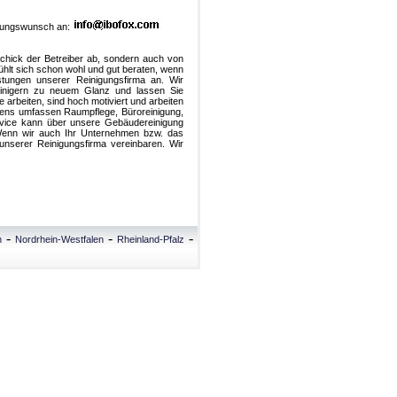
stungswunsch an:
chick der Betreiber ab, sondern auch von
lt sich schon wohl und gut beraten, wenn
istungen unserer Reinigungsfirma an. Wir
einigern zu neuem Glanz und lassen Sie
arbeiten, sind hoch motiviert und arbeiten
mens umfassen Raumpflege, Büroreinigung,
ervice kann über unsere Gebäudereinigung
. Wenn wir auch Ihr Unternehmen bzw. das
unserer Reinigungsfirma vereinbaren. Wir
-
-
-
n
Nordrhein-Westfalen
Rheinland-Pfalz