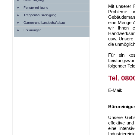
»
Glasreinigung
Mit unserer 
»
Fensterreinigung
Probleme u
»
Treppenhausreinigung
Gebäudemanag
eine Menge A
»
Garten-und Landschaftsbau
wir Ihnen e
»
Erklärungen
Handwerksar
usw. Unsere 
die unmöglich
Für ein kos
Leistungswun
folgender Te
Tel. 080
E-Mail:
Büroreinigun
Unsere Gebäu
effektive un
eine intensi
Industrierein