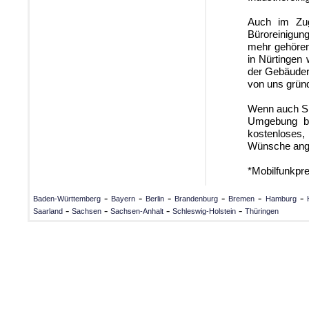
Auch im Zug
Büroreinigun
mehr gehören
in Nürtingen
der Gebäudere
von uns gründ
Wenn auch Si
Umgebung be
kostenloses,
Wünsche ange
*Mobilfunkpr
-
-
-
-
-
-
Baden-Württemberg
Bayern
Berlin
Brandenburg
Bremen
Hamburg
-
-
-
-
Saarland
Sachsen
Sachsen-Anhalt
Schleswig-Holstein
Thüringen