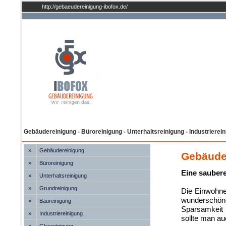
http://gebaeudereinigung-ibofox.de/
Gebäudereinigung - Büroreinigung - Unterhaltsreinigung - Industrierei
»
Gebäudereinigung
Gebäuder
»
Büroreinigung
Eine saubere
»
Unterhaltsreinigung
»
Grundreinigung
Die Einwohner
wunderschöne
»
Baureinigung
Sparsamkeit 
»
Industriereinigung
sollte man a