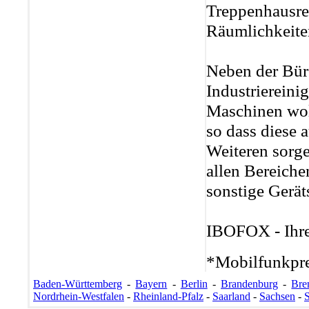
Treppenhausrei
Räumlichkeiten
Neben der Büro
Industrierein
Maschinen wol
so dass diese 
Weiteren sorge
allen Bereiche
sonstige Gerät
IBOFOX - Ihre 
*Mobilfunkpre
Baden-Württemberg
-
Bayern
-
Berlin
-
Brandenburg
-
Bre
Nordrhein-Westfalen
-
Rheinland-Pfalz
-
Saarland
-
Sachsen
-