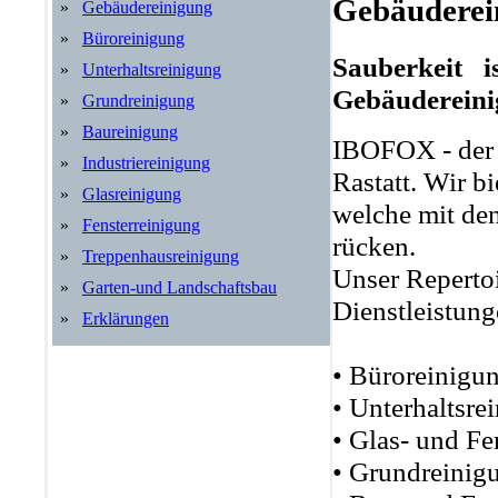
Gebäuderei
»
Gebäudereinigung
»
Büroreinigung
Sauberkeit 
»
Unterhaltsreinigung
Gebäudereini
»
Grundreinigung
»
Baureinigung
IBOFOX - der p
»
Industriereinigung
Rastatt. Wir b
»
Glasreinigung
welche mit den
»
Fensterreinigung
rücken.
»
Treppenhausreinigung
Unser Reperto
»
Garten-und Landschaftsbau
Dienstleistung
»
Erklärungen
• Büroreinigu
• Unterhaltsre
• Glas- und Fe
• Grundreinig