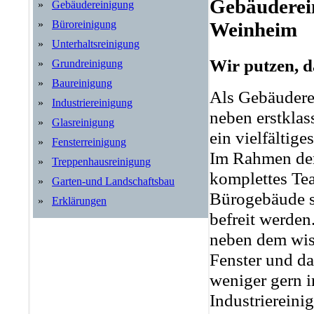
Gebäuderei
»
Gebäudereinigung
»
Büroreinigung
Weinheim
»
Unterhaltsreinigung
Wir putzen, d
»
Grundreinigung
»
Baureinigung
Als Gebäudere
»
Industriereinigung
neben erstklas
»
Glasreinigung
ein vielfältig
»
Fensterreinigung
Im Rahmen der 
»
Treppenhausreinigung
komplettes Tea
»
Garten-und Landschaftsbau
Bürogebäude s
»
Erklärungen
befreit werden
neben dem wis
Fenster und d
weniger gern 
Industriereini