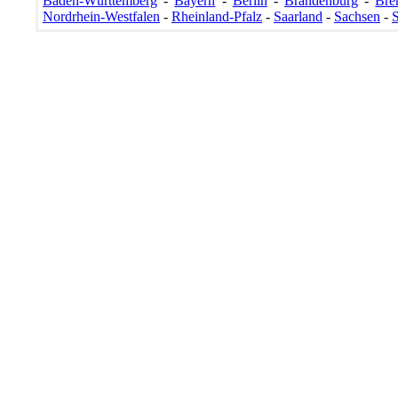
Baden-Württemberg
-
Bayern
-
Berlin
-
Brandenburg
-
Bre
Nordrhein-Westfalen
-
Rheinland-Pfalz
-
Saarland
-
Sachsen
-