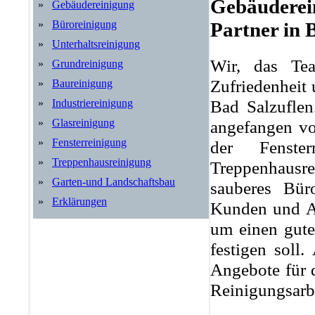
Gebäuderein
»
Gebäudereinigung
»
Büroreinigung
Partner in 
»
Unterhaltsreinigung
Wir, das Tea
»
Grundreinigung
Zufriedenheit
»
Baureinigung
Bad Salzuflen
»
Industriereinigung
angefangen vo
»
Glasreinigung
»
Fensterreinigung
der Fenster
»
Treppenhausreinigung
Treppenhausre
»
Garten-und Landschaftsbau
sauberes Bür
»
Erklärungen
Kunden und An
um einen gute
festigen soll
Angebote für 
Reinigungsarbe