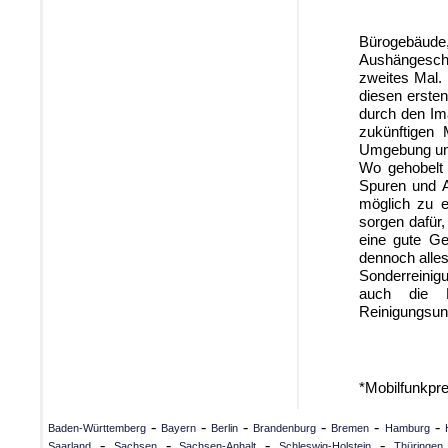
Bürogebäude
Aushängeschi
zweites Mal. 
diesen ersten
durch den Im
zukünftigen 
Umgebung unb
Wo gehobelt 
Spuren und A
möglich zu e
sorgen dafür
eine gute Ge
dennoch alles
Sonderreinig
auch die B
Reinigungsun
*Mobilfunkpr
-
-
-
-
-
-
Baden-Württemberg
Bayern
Berlin
Brandenburg
Bremen
Hamburg
-
-
-
-
Saarland
Sachsen
Sachsen-Anhalt
Schleswig-Holstein
Thüringen