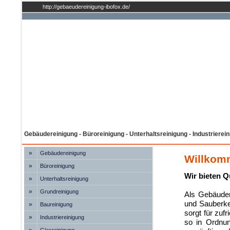
http://gebaeudereinigung-ibofox.de/
Gebäudereinigung - Büroreinigung - Unterhaltsreinigung - Industrierei
»
Gebäudereinigung
Willkomm
»
Büroreinigung
Wir bieten Q
»
Unterhaltsreinigung
»
Grundreinigung
Als Gebäuder
und Sauberkei
»
Baureinigung
sorgt für zu
»
Industriereinigung
so in Ordnun