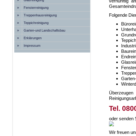
»
Glasreinigung
vernünftig a
Gesamteindr
»
Fensterreinigung
Folgende Dien
»
Treppenhausreinigung
»
Teppichreinigung
Bürorei
Unterha
»
Garten-und Landschaftsbau
Grundr
»
Erklärungen
Teppich
Industr
»
Impressum
Baurei
Endrei
Glasrei
Fenster
Treppe
Garten
Winterd
Überzeugen S
Reinigungsarb
Tel. 080
oder senden S
Wir freuen un