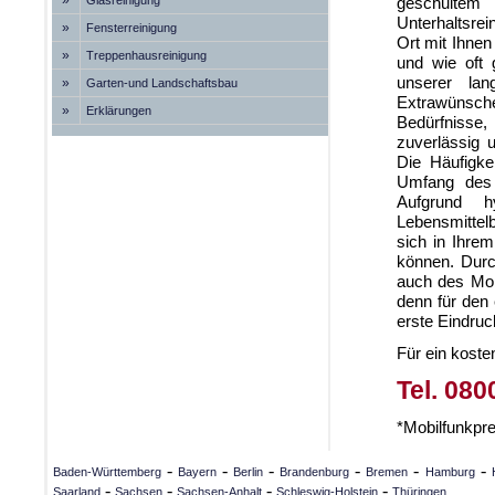
»
Glasreinigung
geschultem 
Unterhaltsrei
»
Fensterreinigung
Ort mit Ihne
»
Treppenhausreinigung
und wie oft 
unserer la
»
Garten-und Landschaftsbau
Extrawünsch
»
Erklärungen
Bedürfnisse,
zuverlässig u
Die Häufigke
Umfang des 
Aufgrund h
Lebensmittelb
sich in Ihrem
können. Durc
auch des Mobi
denn für den 
erste Eindruck
Für ein koste
Tel. 080
*Mobilfunkpr
-
-
-
-
-
-
Baden-Württemberg
Bayern
Berlin
Brandenburg
Bremen
Hamburg
-
-
-
-
Saarland
Sachsen
Sachsen-Anhalt
Schleswig-Holstein
Thüringen