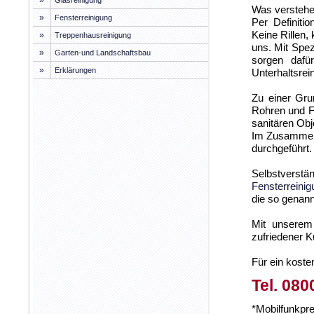
»
Glasreinigung
Was verstehe
»
Fensterreinigung
Per Definiti
Keine Rillen
»
Treppenhausreinigung
uns. Mit Spe
»
Garten-und Landschaftsbau
sorgen dafü
»
Erklärungen
Unterhaltsrein
Zu einer Gru
Rohren und Fe
sanitären Obj
Im Zusammenh
durchgeführt.
Selbstverstä
Fensterreinig
die so genan
Mit unserem 
zufriedener 
Für ein koste
Tel. 080
*Mobilfunkpr