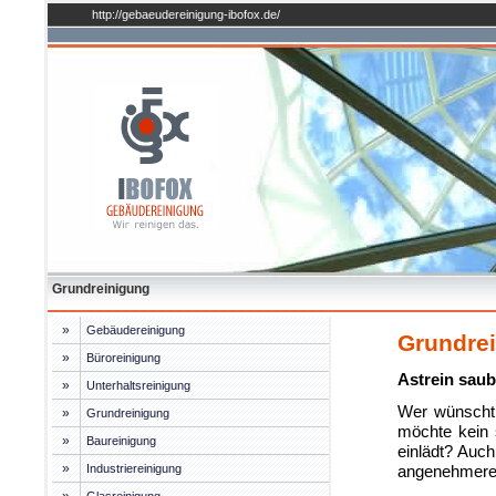
http://gebaeudereinigung-ibofox.de/
Grundreinigung
»
Gebäudereinigung
Grundre
»
Büroreinigung
Astrein sau
»
Unterhaltsreinigung
Wer wünscht 
»
Grundreinigung
möchte kein
»
Baureinigung
einlädt? Auch
»
Industriereinigung
angenehmere 