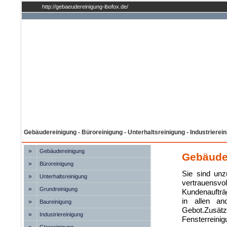
http://gebaeudereinigung-ibofox.de/
Gebäudereinigung - Büroreinigung - Unterhaltsreinigung - Industrierei
»
Gebäudereinigung
Gebäude
»
Büroreinigung
Sie sind unz
»
Unterhaltsreinigung
vertrauensvol
»
Grundreinigung
Kundenaufträg
in allen an
»
Baureinigung
Gebot.Zusät
»
Industriereinigung
Fensterreinig