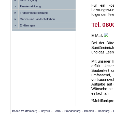
»
Glasreinigung
Für ein kos
»
Fensterreinigung
Leistungswun
»
Treppenhausreinigung
folgender Te
»
Garten-und Landschaftsbau
Tel. 080
»
Erklärungen
E-Mail:
Bei der Bür
Sanitäreinric
und das Leere
Mit unserer 
erfüllt. Unse
Sauberkeit u
umfassend,
vertrauensvo
Aufgabe auf 
Wünsche bei 
einfach an.
*Mobilfunkpr
-
-
-
-
-
-
Baden-Württemberg
Bayern
Berlin
Brandenburg
Bremen
Hamburg