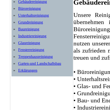
Gebäuderei
»
Gebäudereinigung
»
Büroreinigung
Unsere Reini
»
Unterhaltsreinigung
übernehmen 
»
Grundreinigung
Büroreinig
»
Baureinigung
Fensterreini
»
Industriereinigung
nutzen unsere
»
Glasreinigung
als zufrieden
»
Fensterreinigung
treuen und zu
»
Treppenhausreinigung
»
Garten-und Landschaftsbau
• Büroreinigu
»
Erklärungen
• Unterhaltsre
• Glas- und Fe
• Grundreinig
• Bau- und En
• Industrierei