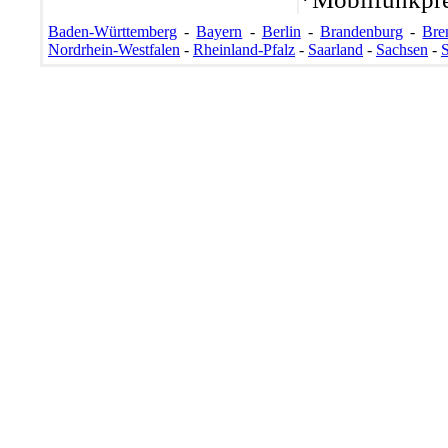
Baden-Württemberg
-
Bayern
-
Berlin
-
Brandenburg
-
Bre
Nordrhein-Westfalen
-
Rheinland-Pfalz
-
Saarland
-
Sachsen
-