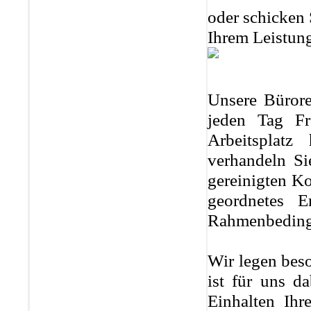
oder schicken 
Ihrem Leistun
Unsere Bürore
jeden Tag F
Arbeitsplat
verhandeln Sie
gereinigten K
geordnetes E
Rahmenbedingu
Wir legen beso
ist für uns da
Einhalten Ih