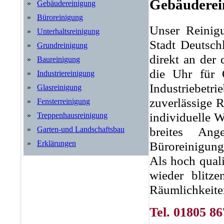
Gebäuderei
»
Gebäudereinigung
»
Büroreinigung
Unser Reinigu
»
Unterhaltsreinigung
Stadt Deutschl
»
Grundreinigung
direkt an der
»
Baureinigung
die Uhr für 
»
Industriereinigung
Industriebet
»
Glasreinigung
zuverlässige R
»
Fensterreinigung
individuelle 
»
Treppenhausreinigung
breites Ang
»
Garten-und Landschaftsbau
Büroreinigung
»
Erklärungen
Als hoch quali
wieder blitz
Räumlichkeite
Tel. 01805 86