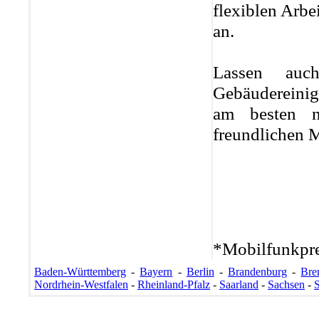
flexiblen Arbe
an.
Lassen auc
Gebäudereinig
am besten n
freundlichen M
*Mobilfunkpre
Baden-Württemberg
-
Bayern
-
Berlin
-
Brandenburg
-
Bre
Nordrhein-Westfalen
-
Rheinland-Pfalz
-
Saarland
-
Sachsen
-