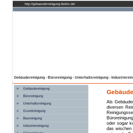
http://gebaeudereinigung-ibofox.de/
Gebäudereinigung - Büroreinigung - Unterhaltsreinigung - Industrierei
»
Gebäudereinigung
Gebäuder
»
Büroreinigung
Als Gebäudere
»
Unterhaltsreinigung
diversen Re
»
Grundreinigung
Reinigungss
Büroreinigun
»
Baureinigung
oder sogar k
»
Industriereinigung
das wischen 