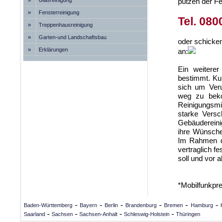
»
Glasreinigung
putzen der Fe
»
Fensterreinigung
Tel. 080
»
Treppenhausreinigung
»
Garten-und Landschaftsbau
oder schicke
»
Erklärungen
an:
Ein weiterer
bestimmt. Ku
sich um Ver
weg zu beko
Reinigungsmi
starke Versc
Gebäudereinig
ihre Wünsche
Im Rahmen di
vertraglich f
soll und vor 
*Mobilfunkpr
-
-
-
-
-
-
Baden-Württemberg
Bayern
Berlin
Brandenburg
Bremen
Hamburg
-
-
-
-
Saarland
Sachsen
Sachsen-Anhalt
Schleswig-Holstein
Thüringen