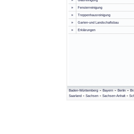
»
Glasreinigung
»
Fensterreinigung
»
Treppenhausreinigung
»
Garten-und Landschaftsbau
»
Erklärungen
-
-
-
Baden-Württemberg
Bayern
Berlin
Br
-
-
-
Saarland
Sachsen
Sachsen-Anhalt
Sch