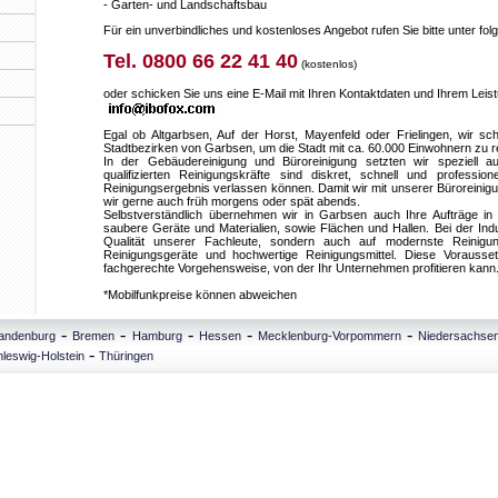
- Garten- und Landschaftsbau
Für ein unverbindliches und kostenloses Angebot rufen Sie bitte unter f
Tel. 0800 66 22 41 40
(kostenlos)
oder schicken Sie uns eine E-Mail mit Ihren Kontaktdaten und Ihrem Lei
Egal ob Altgarbsen, Auf der Horst, Mayenfeld oder Frielingen, wir sc
Stadtbezirken von Garbsen, um die Stadt mit ca. 60.000 Einwohnern zu re
In der Gebäudereinigung und Büroreinigung setzten wir speziell au
qualifizierten Reinigungskräfte sind diskret, schnell und profession
Reinigungsergebnis verlassen können. Damit wir mit unserer Büroreinigu
wir gerne auch früh morgens oder spät abends.
Selbstverständlich übernehmen wir in Garbsen auch Ihre Aufträge in 
saubere Geräte und Materialien, sowie Flächen und Hallen. Bei der Indus
Qualität unserer Fachleute, sondern auch auf modernste Reinigu
Reinigungsgeräte und hochwertige Reinigungsmittel. Diese Vorausse
fachgerechte Vorgehensweise, von der Ihr Unternehmen profitieren kann
*Mobilfunkpreise können abweichen
-
-
-
-
-
andenburg
Bremen
Hamburg
Hessen
Mecklenburg-Vorpommern
Niedersachse
-
leswig-Holstein
Thüringen