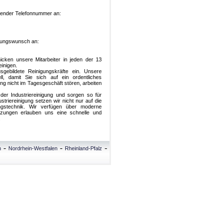
olgender Telefonnummer an:
stungswunsch an:
hicken unsere Mitarbeiter in jeden der 13
inigen.
sgebildete Reinigungskräfte ein. Unsere
ell, damit Sie sich auf ein ordentliches
ng nicht im Tagesgeschäft stören, arbeiten
der Industriereinigung und sorgen so für
triereinigung setzen wir nicht nur auf die
ngstechnik. Wir verfügen über moderne
tzungen erlauben uns eine schnelle und
.
-
-
-
n
Nordrhein-Westfalen
Rheinland-Pfalz