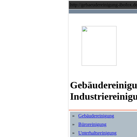
http://gebaeudereinigung-ibofox.de
Gebäudereinigun
Industriereinig
»
Gebäudereinigung
»
Büroreinigung
»
Unterhaltsreinigung