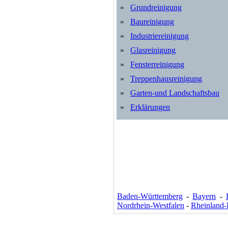
»
Grundreinigung
»
Baureinigung
»
Industriereinigung
»
Glasreinigung
»
Fensterreinigung
»
Treppenhausreinigung
»
Garten-und Landschaftsbau
»
Erklärungen
Baden-Württemberg
-
Bayern
-
Nordrhein-Westfalen
-
Rheinland-