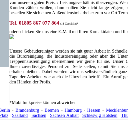
von unserem guten Preis- / Leistungsverhältnis überzeugen. Wen
Kunden zählen wollen, dann sollten Sie nicht lange zögern,
bestellen Sie sich einen Außendienstmitarbeiter zum vor Ort Te
Tel. 01805 867 077 864
(14 Cent/Min)*
oder schicken Sie uns eine E-Mail mit Ihren Kontaktdaten und I
Unsere Gebäudereiniger werden sie mit guter Arbeit in Schnell
die Büroreinigung, die Industriereinigung oder aber die Unterh
Treppenhausreinigung übernehmen wir gerne für sie. Unser G
Ihnen zuverlässiges Personal zur Seite stellen, damit Sie uns
erhalten bleiben. Dabei werden wir uns selbstverständlich gan
Tage der Arbeiten wie auch die Uhrzeiten betrifft. Ein Anruf ge
den Händen der Profis.
*Mobilfunkpreise können abweichen
Berlin
-
Brandenburg
-
Bremen
-
Hamburg
-
Hessen
-
Mecklenbu
Pfalz
-
Saarland
-
Sachsen
-
Sachsen-Anhalt
-
Schleswig-Holstein
-
Thü