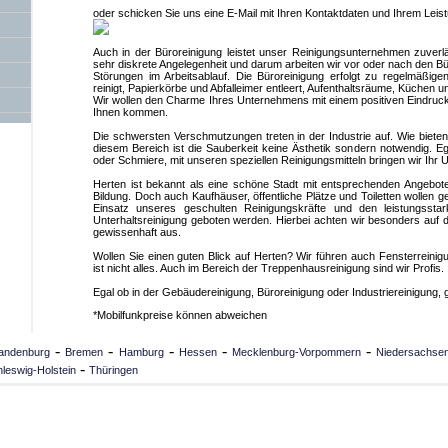
oder schicken Sie uns eine E-Mail mit Ihren Kontaktdaten und Ihrem Lei
Auch in der Büroreinigung leistet unser Reinigungsunternehmen zuverläs
sehr diskrete Angelegenheit und darum arbeiten wir vor oder nach den Bür
Störungen im Arbeitsablauf. Die Büroreinigung erfolgt zu regelmäßige
reinigt, Papierkörbe und Abfalleimer entleert, Aufenthaltsräume, Küchen u
Wir wollen den Charme Ihres Unternehmens mit einem positiven Eindruck
Ihnen kommen.
Die schwersten Verschmutzungen treten in der Industrie auf. Wie bieten
diesem Bereich ist die Sauberkeit keine Ästhetik sondern notwendig. 
oder Schmiere, mit unseren speziellen Reinigungsmitteln bringen wir Ihr
Herten ist bekannt als eine schöne Stadt mit entsprechenden Angebote
Bildung. Doch auch Kaufhäuser, öffentliche Plätze und Toiletten wollen g
Einsatz unseres geschulten Reinigungskräfte und den leistungsst
Unterhaltsreinigung geboten werden. Hierbei achten wir besonders auf
gewissenhaft aus.
Wollen Sie einen guten Blick auf Herten? Wir führen auch Fensterrein
ist nicht alles. Auch im Bereich der Treppenhausreinigung sind wir Profis.
Egal ob in der Gebäudereinigung, Büroreinigung oder Industriereinigung,
*Mobilfunkpreise können abweichen
-
-
-
-
-
andenburg
Bremen
Hamburg
Hessen
Mecklenburg-Vorpommern
Niedersachse
-
leswig-Holstein
Thüringen