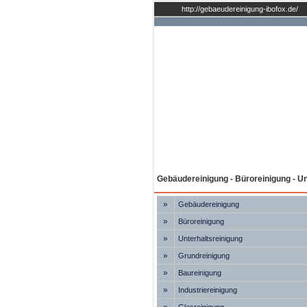
http://gebaeudereinigung-ibofox.de/
Gebäudereinigung - Büroreinigung - Unt
»
Gebäudereinigung
»
Büroreinigung
»
Unterhaltsreinigung
»
Grundreinigung
»
Baureinigung
»
Industriereinigung