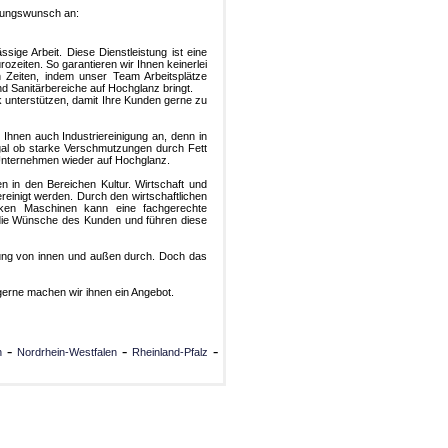
stungswunsch an:
sige Arbeit. Diese Dienstleistung ist eine
ozeiten. So garantieren wir Ihnen keinerlei
n Zeiten, indem unser Team Arbeitsplätze
nd Sanitärbereiche auf Hochglanz bringt.
 unterstützen, damit Ihre Kunden gerne zu
 Ihnen auch Industriereinigung an, denn in
Egal ob starke Verschmutzungen durch Fett
 Unternehmen wieder auf Hochglanz.
n in den Bereichen Kultur. Wirtschaft und
ereinigt werden. Durch den wirtschaftlichen
arken Maschinen kann eine fachgerechte
 die Wünsche des Kunden und führen diese
igung von innen und außen durch. Doch das
 gerne machen wir ihnen ein Angebot.
-
-
-
n
Nordrhein-Westfalen
Rheinland-Pfalz