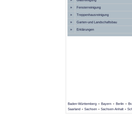
»
Glasreinigung
»
Fensterreinigung
»
Treppenhausreinigung
»
Garten-und Landschaftsbau
»
Erklärungen
-
-
-
Baden-Württemberg
Bayern
Berlin
Br
-
-
-
Saarland
Sachsen
Sachsen-Anhalt
Sch