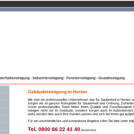
erhaltsreinigung - Industriereinigung - Fensterreinigung - Grundreinigung
Gebäudereinigung in Herten
Wir sind ein professionelles Unternehmen das für Sauberkeit in Herten
sorgen wir im ganzen Ruhrgebiet für Sauberkeit und Ordnung. Zufrieden
Unser professionelles Team bietet ihnen Qualität und Zuverlässigkeit
reinigen nicht nur im Gebäude, sondern sorgen auch im Außenbereich f
wohl, werden dies auch Ihre Kunden spüren und sich bei Ihnen gut aufge
Für ein unverbindliches und kostenloses Angebot rufen Sie bitte unter f
Tel. 0800 66 22 41 40
(kostenlos)