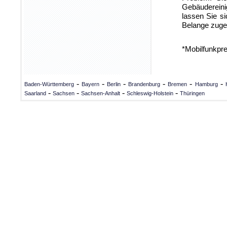
Gebäudereini
lassen Sie s
Belange zuges
*Mobilfunkpr
-
-
-
-
-
-
Baden-Württemberg
Bayern
Berlin
Brandenburg
Bremen
Hamburg
-
-
-
-
Saarland
Sachsen
Sachsen-Anhalt
Schleswig-Holstein
Thüringen