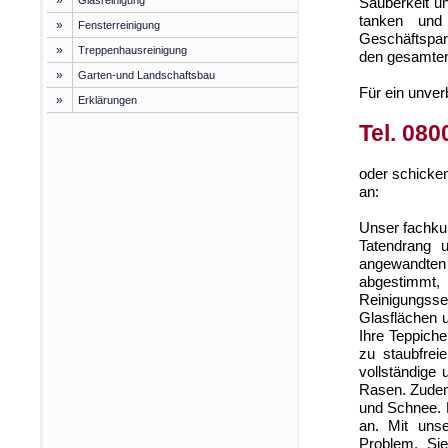
»
Glasreinigung
Sauberkeit un
tanken und
»
Fensterreinigung
Geschäftspar
»
Treppenhausreinigung
den gesamten
»
Garten-und Landschaftsbau
Für ein unver
»
Erklärungen
Tel. 080
oder schicke
an:
Unser fachku
Tatendrang u
angewandten 
abgestimmt
Reinigungsse
Glasflächen u
Ihre Teppich
zu staubfrei
vollständige
Rasen. Zudem
und Schnee. 
an. Mit unse
Problem. Sie