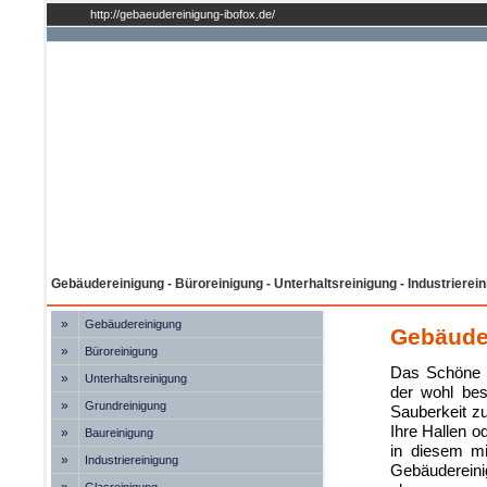
http://gebaeudereinigung-ibofox.de/
Gebäudereinigung - Büroreinigung - Unterhaltsreinigung - Industrierei
»
Gebäudereinigung
Gebäude
»
Büroreinigung
Das Schöne i
»
Unterhaltsreinigung
der wohl bes
»
Grundreinigung
Sauberkeit z
Ihre Hallen o
»
Baureinigung
in diesem m
»
Industriereinigung
Gebäudereinig