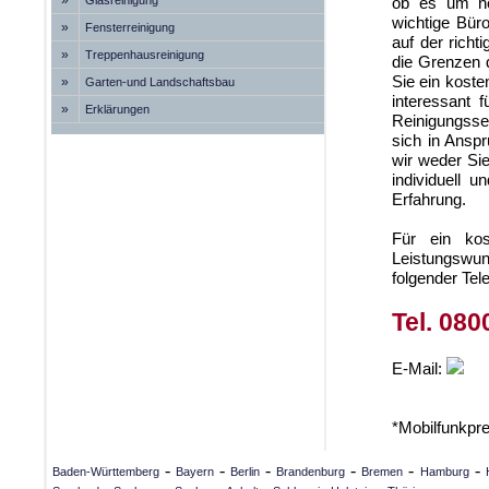
»
Glasreinigung
ob es um no
wichtige Bür
»
Fensterreinigung
auf der rich
»
Treppenhausreinigung
die Grenzen 
Sie ein kost
»
Garten-und Landschaftsbau
interessant 
»
Erklärungen
Reinigungsser
sich in Anspr
wir weder Si
individuell 
Erfahrung.
Für ein kos
Leistungswun
folgender Te
Tel. 080
E-Mail:
*Mobilfunkpr
-
-
-
-
-
-
Baden-Württemberg
Bayern
Berlin
Brandenburg
Bremen
Hamburg