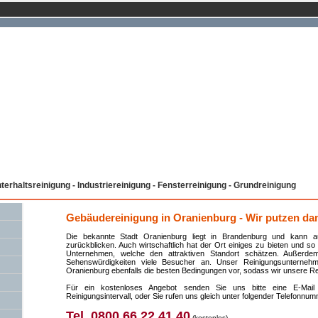
erhaltsreinigung - Industriereinigung - Fensterreinigung - Grundreinigung
Gebäudereinigung in Oranienburg - Wir putzen dam
Die bekannte Stadt Oranienburg liegt in Brandenburg und kann 
zurückblicken. Auch wirtschaftlich hat der Ort einiges zu bieten und so
Unternehmen, welche den attraktiven Standort schätzen. Außerdem
Sehenswürdigkeiten viele Besucher an. Unser Reinigungsunternehm
Oranienburg ebenfalls die besten Bedingungen vor, sodass wir unsere Re
Für ein kostenloses Angebot senden Sie uns bitte eine E-Mai
Reinigungsintervall, oder Sie rufen uns gleich unter folgender Telefonnum
Tel. 0800 66 22 41 40
(kostenlos)