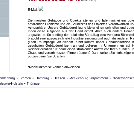
E-Mail:
Die meisten Gebäude und Objekte stehen und fallen mit einem guten 
anfallenden Probleme und die Sauberkeit des Objektes verantwortlich un
Atmosphäre. Unsere Gebäudereinigung bietet einen schnellen und zuve
Ihnen diese Aufgaben aus der Hand nimmt. Aber auch andere Firmen 
angewiesen. So benötigt der hektische Büroalltag eine versierte Bürorein
braucht eine ausgezeichnete Industriereinigung und auch die anderen R
guten Raumpflege. An diesem Punkt kommt unser Gebäudeservice in
geschulten Gebäudereinigern an und polieren Ihr Unternehmen auf H
Reinheit erhalten Sie damit einen strahlenden Auftritt vor Ihren Kunden u
Chaos und verschmutzten Firmenräumen? Dann sollten Sie nicht zögern 
putzen damit Sie Strahlen!
*Mobilfunkpreise können abweichen
-
-
-
-
-
andenburg
Bremen
Hamburg
Hessen
Mecklenburg-Vorpommern
Niedersachse
-
leswig-Holstein
Thüringen