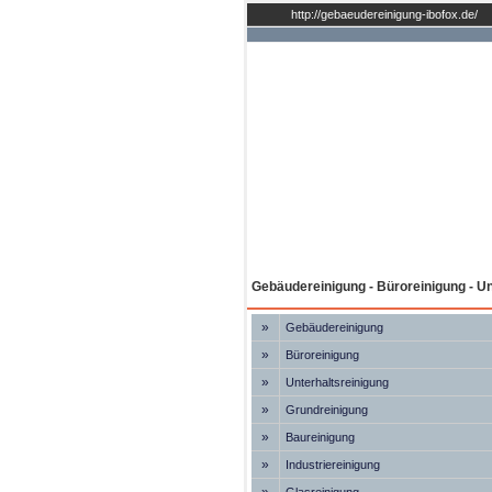
http://gebaeudereinigung-ibofox.de/
Gebäudereinigung - Büroreinigung - Unt
»
Gebäudereinigung
»
Büroreinigung
»
Unterhaltsreinigung
»
Grundreinigung
»
Baureinigung
»
Industriereinigung