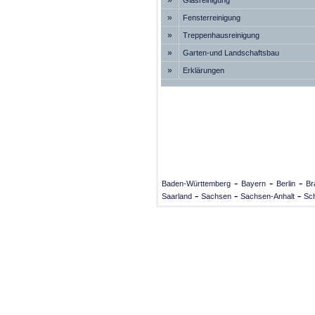
»
Glasreinigung
»
Fensterreinigung
»
Treppenhausreinigung
»
Garten-und Landschaftsbau
»
Erklärungen
-
-
-
Baden-Württemberg
Bayern
Berlin
Br
-
-
-
Saarland
Sachsen
Sachsen-Anhalt
Sch