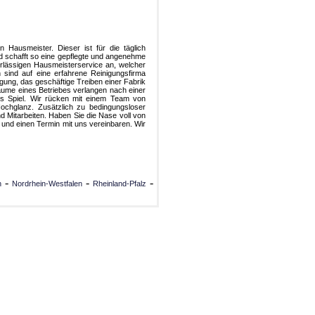
Hausmeister. Dieser ist für die täglich
d schafft so eine gepflegte und angenehme
rlässigen Hausmeisterservice an, welcher
sind auf eine erfahrene Reinigungsfirma
igung, das geschäftige Treiben einer Fabrik
äume eines Betriebes verlangen nach einer
s Spiel. Wir rücken mit einem Team von
ochglanz. Zusätzlich zu bedingungsloser
nd Mitarbeiten. Haben Sie die Nase voll von
und einen Termin mit uns vereinbaren. Wir
-
-
-
n
Nordrhein-Westfalen
Rheinland-Pfalz