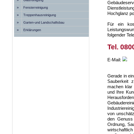
»
Glasreinigung
Gebäudeser
»
Dienstleistu
Fensterreinigung
Hochglanz pol
»
Treppenhausreinigung
»
Garten-und Landschaftsbau
Für ein kos
Leistungswun
»
Erklärungen
folgender Te
Tel. 080
E-Mail:
Gerade in ein
Sauberkeit z
machen klar 
und Ihre Kun
Herausforder
Gebäuderein
Industrierein
von unschätz
den Genuss 
Ordnung, Sau
wirtschaftli