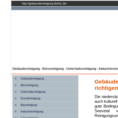
http://gebaeudereinigung-ibofox.de/
Gebäudereinigung - Büroreinigung - Unterhaltsreinigung - Industrierei
»
Gebäudereinigung
Gebäuder
»
Büroreinigung
richtige
»
Unterhaltsreinigung
Die niedersäc
»
Grundreinigung
auch kulturell
»
Baureinigung
gute Bedingu
Seevetal 
»
Industriereinigung
Reinigungsun