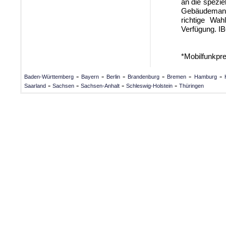
an die spezie
Gebäudemanag
richtige Wa
Verfügung. I
*Mobilfunkpr
-
-
-
-
-
-
Baden-Württemberg
Bayern
Berlin
Brandenburg
Bremen
Hamburg
-
-
-
-
Saarland
Sachsen
Sachsen-Anhalt
Schleswig-Holstein
Thüringen