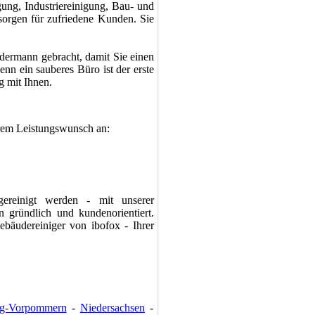
ung, Industriereinigung, Bau- und
sorgen für zufriedene Kunden. Sie
rdermann gebracht, damit Sie einen
nn ein sauberes Büro ist der erste
 mit Ihnen.
hrem Leistungswunsch an:
ereinigt werden - mit unserer
n gründlich und kundenorientiert.
bäudereiniger von ibofox - Ihrer
rg-Vorpommern
-
Niedersachsen
-