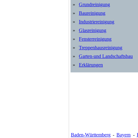
»
Grundreinigung
»
Baureinigung
»
Industriereinigung
»
Glasreinigung
»
Fensterreinigung
»
Treppenhausreinigung
»
Garten-und Landschaftsbau
»
Erklärungen
Baden-Württemberg
-
Bayern
-