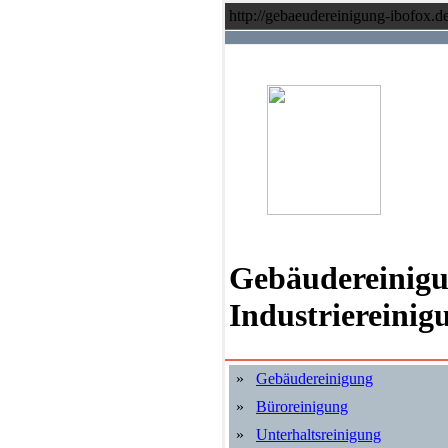
http://gebaeudereinigung-ibofox.de
Gebäudereinigun
Industriereinig
»
Gebäudereinigung
»
Büroreinigung
»
Unterhaltsreinigung