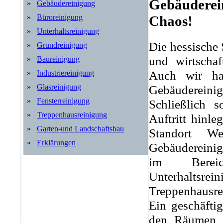
Gebäuderein
»
Gebäudereinigung
»
Büroreinigung
Chaos!
»
Unterhaltsreinigung
Die hessische 
»
Grundreinigung
und wirtschaf
»
Baureinigung
Auch wir ha
»
Industriereinigung
Gebäudereini
»
Glasreinigung
»
Fensterreinigung
Schließlich 
»
Treppenhausreinigung
Auftritt hinl
»
Garten-und Landschaftsbau
Standort We
»
Erklärungen
Gebäudereinig
im Bereich
Unterhalt
Treppenhausre
Ein geschäftig
den Räumen u