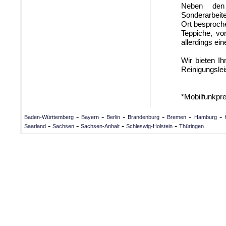
Neben den 
Sonderarbeit
Ort besproche
Teppiche, vo
allerdings e
Wir bieten Ih
Reinigungslei
*Mobilfunkpr
-
-
-
-
-
-
Baden-Württemberg
Bayern
Berlin
Brandenburg
Bremen
Hamburg
-
-
-
-
Saarland
Sachsen
Sachsen-Anhalt
Schleswig-Holstein
Thüringen