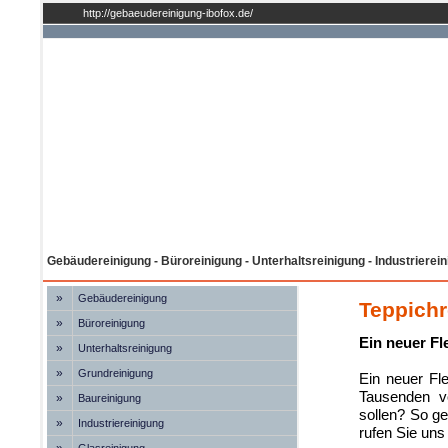
http://gebaeudereinigung-ibofox.de/
Gebäudereinigung - Büroreinigung - Unterhaltsreinigung - Industrierei
»
Gebäudereinigung
Teppichr
»
Büroreinigung
Ein neuer Fl
»
Unterhaltsreinigung
»
Grundreinigung
Ein neuer Fl
Tausenden vo
»
Baureinigung
sollen? So ge
»
Industriereinigung
rufen Sie uns