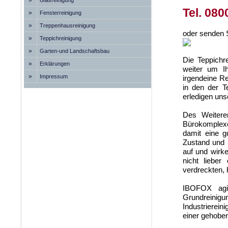
»
Glasreinigung
Tel. 080
»
Fensterreinigung
»
Treppenhausreinigung
oder senden S
»
Teppichreinigung
»
Garten-und Landschaftsbau
Die Teppichre
»
Erklärungen
weiter um I
»
Impressum
irgendeine Re
in den der T
erledigen uns
Des Weiteren
Bürokomplexe
damit eine g
Zustand und 
auf und wirke
nicht lieber
verdreckten
IBOFOX agie
Grundrein
Industrierei
einer gehobe